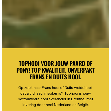
TOPHOOI VOOR JOUW PAARD OF
PONY! TOP KWALITEIT, ONVERPAKT
FRANS EN DUITS HOOI.
Op zoek naar Frans hooi of Duits weidehooi,
dat altijd laag in suiker is? Tophooi is jouw
betrouwbare hooileverancier in Drenthe, met
levering door heel Nederland en België.