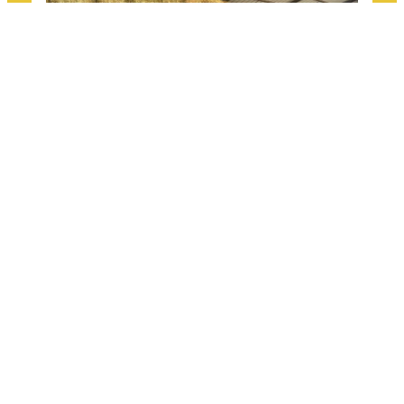
BUNDEL KLEINE BAALTJES (2026)
€178,50 (21 baaltjes)